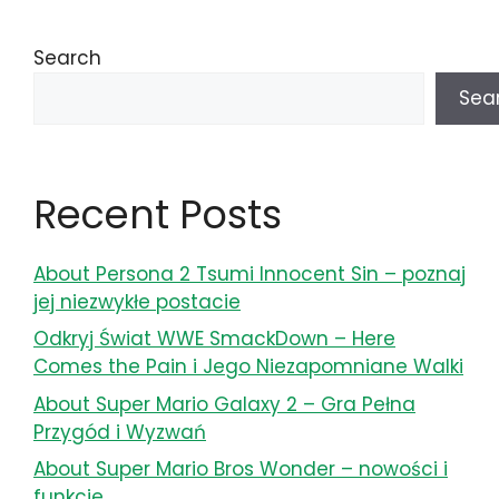
Search
Sea
Recent Posts
About Persona 2 Tsumi Innocent Sin – poznaj
jej niezwykłe postacie
Odkryj Świat WWE SmackDown – Here
Comes the Pain i Jego Niezapomniane Walki
About Super Mario Galaxy 2 – Gra Pełna
Przygód i Wyzwań
About Super Mario Bros Wonder – nowości i
funkcje