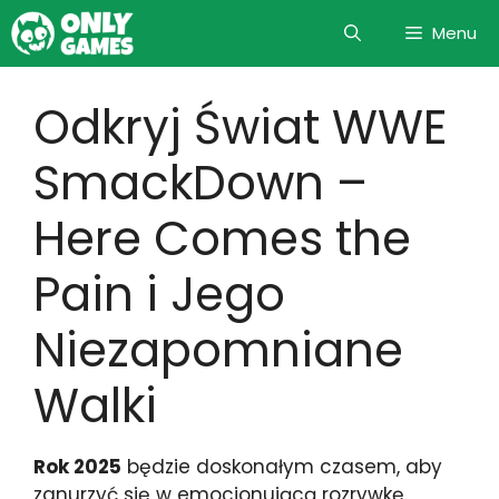
Skip
Menu
to
content
Odkryj Świat WWE
SmackDown –
Here Comes the
Pain i Jego
Niezapomniane
Walki
Rok 2025
będzie doskonałym czasem, aby
zanurzyć się w emocjonującą rozrywkę