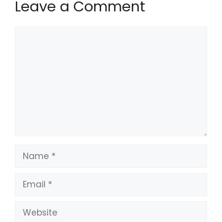
Leave a Comment
Comment
Name
Email
Website