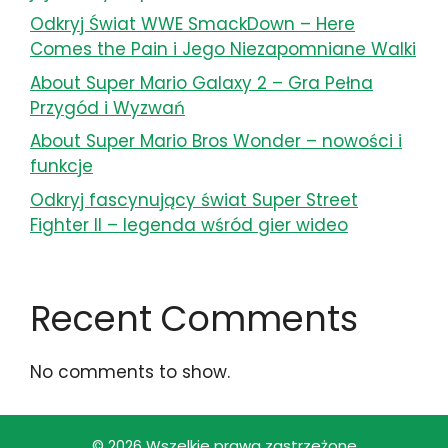
Odkryj Świat WWE SmackDown – Here
Comes the Pain i Jego Niezapomniane Walki
About Super Mario Galaxy 2 – Gra Pełna
Przygód i Wyzwań
About Super Mario Bros Wonder – nowości i
funkcje
Odkryj fascynujący świat Super Street
Fighter II – legenda wśród gier wideo
Recent Comments
No comments to show.
© 2026 Wszelkie prawa zastrzeżone