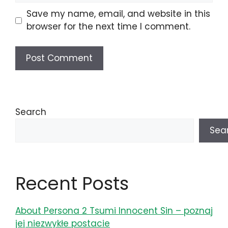
Save my name, email, and website in this
browser for the next time I comment.
Search
Sea
Recent Posts
About Persona 2 Tsumi Innocent Sin – poznaj
jej niezwykłe postacie