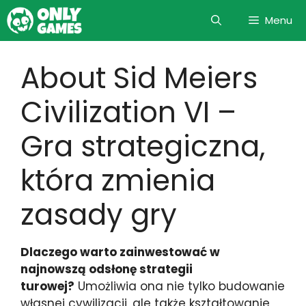
Skip
Menu
to
content
About Sid Meiers
Civilization VI –
Gra strategiczna,
która zmienia
zasady gry
Dlaczego warto zainwestować w
najnowszą odsłonę strategii
turowej?
Umożliwia ona nie tylko budowanie
własnej cywilizacji, ale także kształtowanie