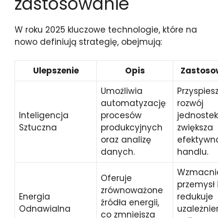
zastosowanie
W roku 2025 kluczowe technologie, które na
nowo definiują strategię, obejmują:
Ulepszenie
Opis
Zastoso
Umożliwia
Przyspies
automatyzację
rozwój
Inteligencja
procesów
jednostek
Sztuczna
produkcyjnych
zwiększa
oraz analizę
efektywn
danych.
handlu.
Wzmacni
Oferuje
przemysł 
zrównoważone
Energia
redukuje
źródła energii,
Odnawialna
uzależnie
co zmniejsza