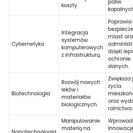
paliw
koszty.
kopalnych
Poprawia
bezpiecz
Integracja
miast ora
systemów
Cybernetyka
administr
komputerowych
dzięki lep
z infrastrukturą.
ochronie
danych.
Zwiększa 
Rozwój nowych
życia
leków i
Biotechnologia
mieszka
materiałów
oraz wyd
biologicznych.
rolnictwa.
Manipulowanie
Wprowad
materią na
innowacj
Nanotechnologia