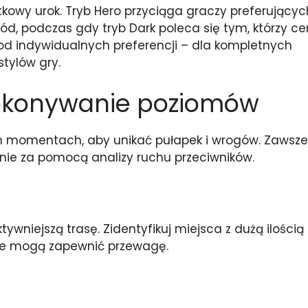
tkowy urok. Tryb Hero przyciąga graczy preferującyc
ód, podczas gdy tryb Dark poleca się tym, którzy ce
 od indywidualnych preferencji – dla kompletnych
tylów gry.
pokonywanie poziomów
h momentach, aby unikać pułapek i wrogów. Zawsze
enie za pomocą analizy ruchu przeciwników.
ywniejszą trasę. Zidentyfikuj miejsca z dużą ilością
re mogą zapewnić przewagę.
i