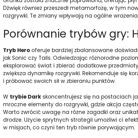
Grafika została znacznie poprawiona, oferując pły
Dźwięk również przeszedł metamorfozę, w tym now
rozgrywki. Te zmiany wpływają na ogólne wrażenia
Porównanie trybów gry: H
Tryb Hero
oferuje bardziej zbalansowane doświadc
jak Sonic czy Tails. Odwiedzając różnorodne pozio
eksplorować świat i zbierać dodatkowe przedmiot
zwiększa dynamikę rozgrywki. Rekomenduje się kor
i próbować swoich sił w zbieraniu punktów.
W
trybie Dark
skoncentrujesz się na postaciach j
mroczne elementy do rozgrywki, gdzie akcja częs
Warto zwrócić uwagę na różne zagadki oraz unika
drodze. Użycie sprytnych strategii umożliwi ci ef
w misjach, co czyni ten tryb równie porywającym.