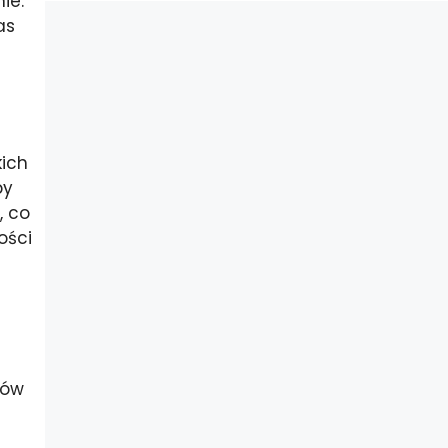
ie.
as
kich
by
, co
ości
lów