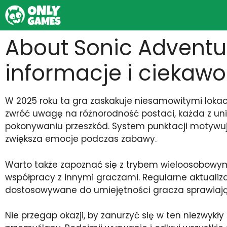
Skip
to
content
About Sonic Adventu
informacje i ciekawo
W 2025 roku ta gra zaskakuje niesamowitymi loka
zwróć uwagę na różnorodność postaci, każda z uni
pokonywaniu przeszkód. System punktacji motywuje
zwiększa emocje podczas zabawy.
Warto także zapoznać się z trybem wieloosobowym
współpracy z innymi graczami. Regularne aktual
dostosowywane do umiejętności gracza sprawiają,
Nie przegap okazji, by zanurzyć się w ten niezwykły