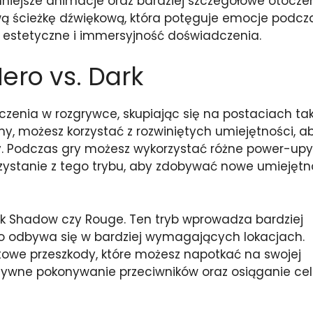
nniejsze animacje oraz bardziej szczegółowe otoczen
ą ścieżkę dźwiękową, która potęguje emocje podcz
 estetyczne i immersyjność doświadczenia.
ero vs. Dark
zenia w rozgrywce, skupiając się na postaciach ta
my, możesz korzystać z rozwiniętych umiejętności, a
y. Podczas gry możesz wykorzystać różne power-upy
zystanie z tego trybu, aby zdobywać nowe umiejętn
ak Shadow czy Rouge. Ten tryb wprowadza bardziej
to odbywa się w bardziej wymagających lokacjach.
towe przeszkody, które możesz napotkać na swojej
ektywne pokonywanie przeciwników oraz osiąganie ce