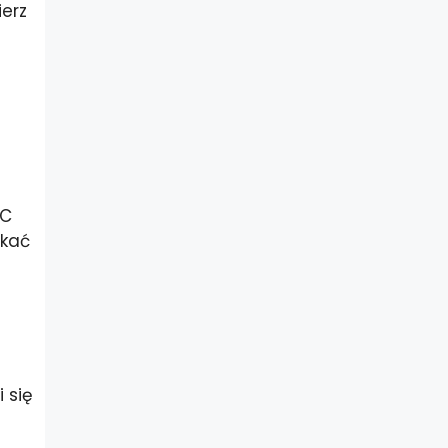
ierz
PC
skać
 się