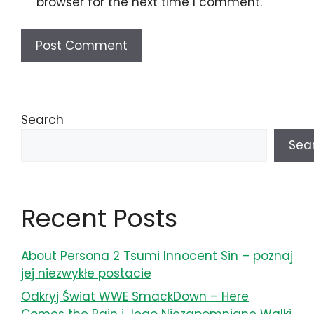
browser for the next time I comment.
Search
Sea
Recent Posts
About Persona 2 Tsumi Innocent Sin – poznaj
jej niezwykłe postacie
Odkryj Świat WWE SmackDown – Here