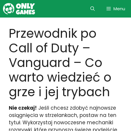
Skip
Menu
to
content
Przewodnik po
Call of Duty –
Vanguard – Co
warto wiedzieć o
grze i jej trybach
Nie czekaj!
Jeśli chcesz zdobyć najnowsze
osiągnięcia w strzelankach, postaw na ten
tytuł. Wykorzystaj nowoczesne mechaniki
rozgrywki, które przynoszą świeże podejście